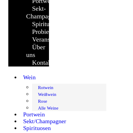
Portwein
Sekt-
Champagner
Spirituosen
Probierpaket
Veranstaltungen
Über
uns
Kontakt
Wein
Rotwein
Weißwein
Rose
Alle Weine
Portwein
Sekt/Champagner
Spirituosen