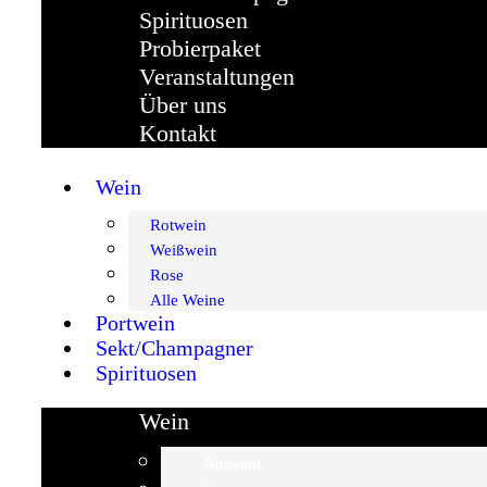
Spirituosen
Probierpaket
Veranstaltungen
Über uns
Kontakt
Wein
Rotwein
Weißwein
Rose
Alle Weine
Portwein
Sekt/Champagner
Spirituosen
Wein
Rotwein