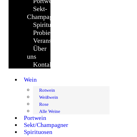
Portwein
Sekt-
Champagner
Spirituosen
Probierpaket
Veranstaltungen
Über
uns
Kontakt
Wein
Rotwein
Weißwein
Rose
Alle Weine
Portwein
Sekt/Champagner
Spirituosen